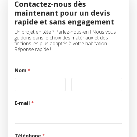
Contactez-nous dès
maintenant pour un devis
rapide et sans engagement
Un projet en tête ? Parlez-nous-en ! Nous vous
guidons dans le choix des matériaux et des
finitions les plus adaptés à votre habitation.
Réponse rapide !
*
Nom
*
*
n
o
t
Prénom
Nom
r
e
E-mail
*
Téléphone
*