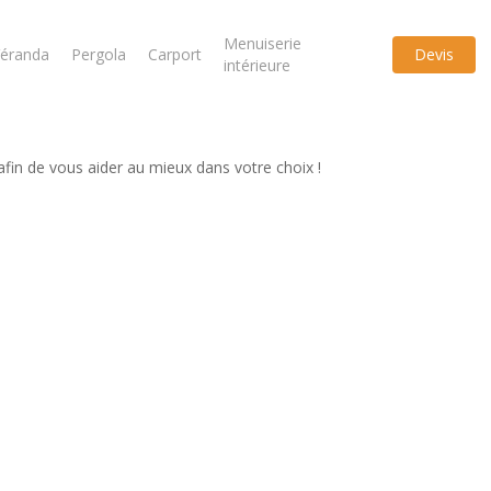
Menuiserie
éranda
Pergola
Carport
Devis
intérieure
afin de vous aider au mieux dans votre choix !