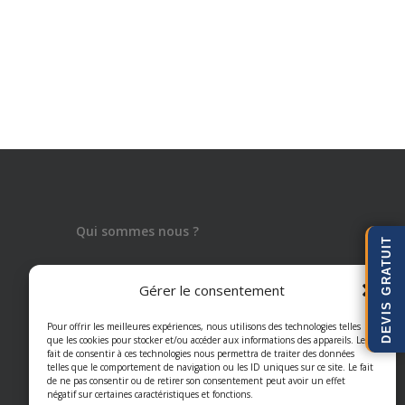
Qui sommes nous ?
DEVIS GRATUIT
Depuis 1992, Artisan du Châssis est votre
Gérer le consentement
partenaire de confiance dans l'installation
Pour offrir les meilleures expériences, nous utilisons des technologies telles
et rénovation de menuiserie d'intérieur et
que les cookies pour stocker et/ou accéder aux informations des appareils. Le
d'extérieur.
fait de consentir à ces technologies nous permettra de traiter des données
telles que le comportement de navigation ou les ID uniques sur ce site. Le fait
de ne pas consentir ou de retirer son consentement peut avoir un effet
négatif sur certaines caractéristiques et fonctions.