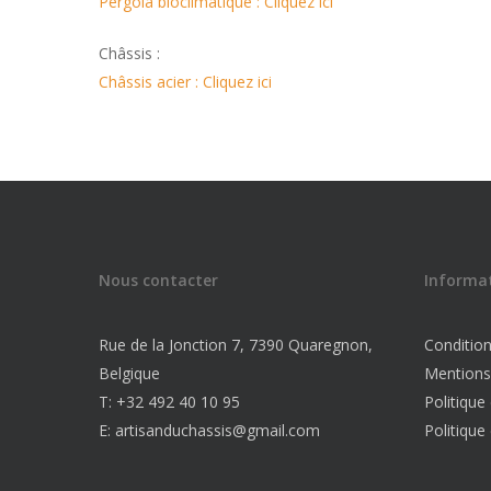
Pergola bioclimatique : Cliquez ici
Châssis :
Châssis acier : Cliquez ici
Nous contacter
Informa
Rue de la Jonction 7, 7390 Quaregnon,
Conditio
Belgique
Mentions
T: +32 492 40 10 95
Politique
E: artisanduchassis@gmail.com
Politique