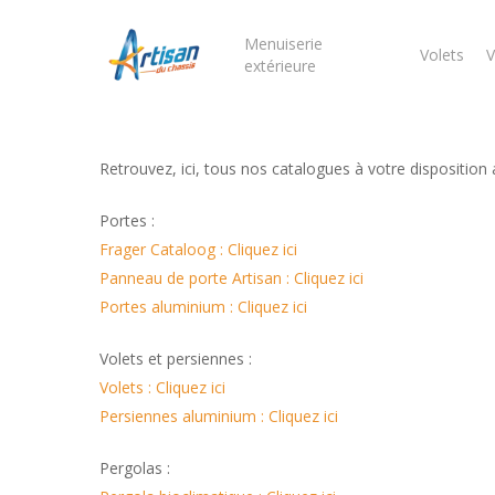
Skip
to
Menuiserie
Volets
V
extérieure
main
content
Retrouvez, ici, tous nos catalogues à votre disposition 
Portes :
Frager Cataloog : Cliquez ici
Hit enter to search or ESC to close
Panneau de porte Artisan : Cliquez ici
Portes aluminium : Cliquez ici
Volets et persiennes :
Volets : Cliquez ici
Persiennes aluminium : Cliquez ici
Pergolas :