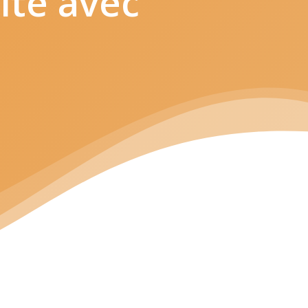
ité
avec