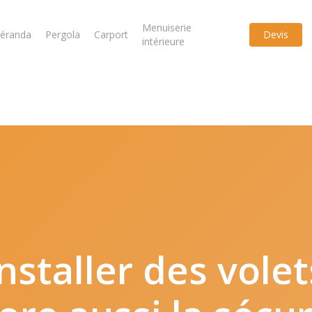
Menuiserie
éranda
Pergola
Carport
Devis
intérieure
installer
des
volet