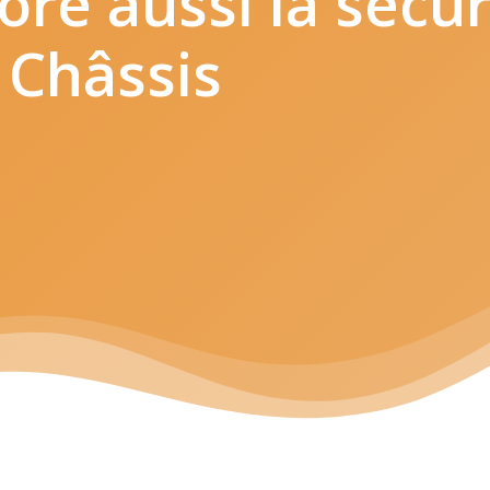
ore
aussi
la
sécur
Châssis