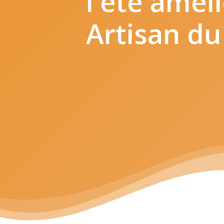
l'été
améli
Artisan
du
Hit enter to search or ESC to close