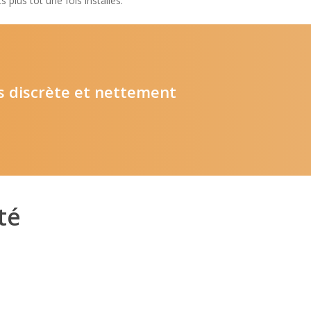
plus tôt une fois installés.
lus discrète et nettement
té