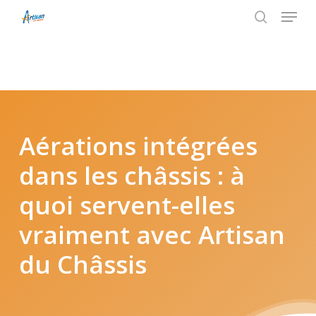
Menu
Skip
to
search
main
content
Aérations intégrées
dans les châssis : à
quoi servent-elles
vraiment avec Artisan
du Châssis