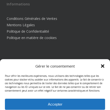
Informations
Conditions Générales de Ventes
Mentions Légales
Politique de Confidentialité
Politique en matière de cookies
Gérer le consentement
Pour offrir les meilleures expériences, nous utilisons des technologies telles que les
Qui sommes nous ?
cookies pour stocker et/ou accéder aux informations des appareils. Le fait de consentir à
ces technologies nous permettra de traiter des données telles que le comportement de
navigation ou les ID uniques sur ce site. Le fait de ne pas consentir ou de retirer son
consentement peut avoir un effet négatif sur certaines caractéristiques et fonctions.
Depuis 1992, Artisan du Châssis est votre partenaire de
confiance dans l'installation et rénovation de menuiserie
Accepter
d'intérieur et d'extérieur.