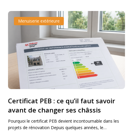
Certificat
Certificat
Menuiserie extérieure
PEB
PEB
:
:
ce
ce
qu’il
qu’il
faut
faut
savoir
savoir
avant
avant
de
de
changer
changer
ses
ses
Certificat PEB : ce qu’il faut savoir
châssis
châssis
avant de changer ses châssis
Pourquoi le certificat PEB devient incontournable dans les
projets de rénovation Depuis quelques années, le…