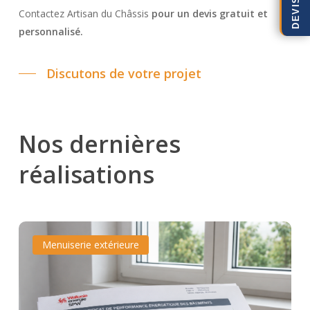
Contactez Artisan du Châssis
pour un devis gratuit et
personnalisé.
Discutons de votre projet
Nos
dernières
réalisations
Certificat
Certificat
Menuiserie extérieure
PEB
PEB
:
:
ce
ce
qu’il
qu’il