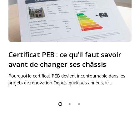
faut
faut
savoir
savoir
avant
avant
de
de
changer
changer
ses
ses
Certificat PEB : ce qu’il faut savoir
châssis
châssis
avant de changer ses châssis
Pourquoi le certificat PEB devient incontournable dans les
projets de rénovation Depuis quelques années, le…